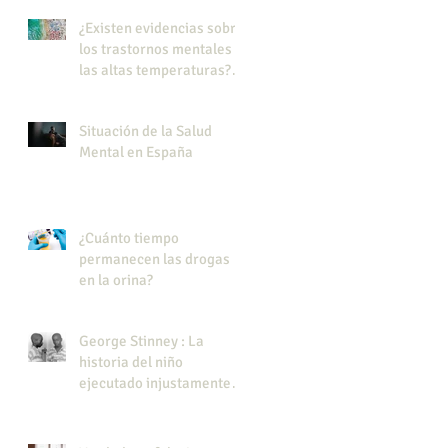
¿Existen evidencias sobre
los trastornos mentales y
las altas temperaturas?
Efecto del calor en los
trastornos mentales
Situación de la Salud
Mental en España
¿Cuánto tiempo
permanecen las drogas
en la orina?
George Stinney : La
historia del niño
ejecutado injustamente
en EE.UU.