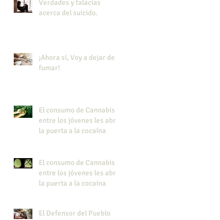
Verdades y falacias
acerca del suicido.
¡Ahora sí, Voy a dejar de
fumar!
El consumo de Cannabis
entre los jóvenes les abre
la puerta a la cocaína
El consumo de Cannabis
entre los jóvenes les abre
la puerta a la cocaína
El Defensor del Pueblo