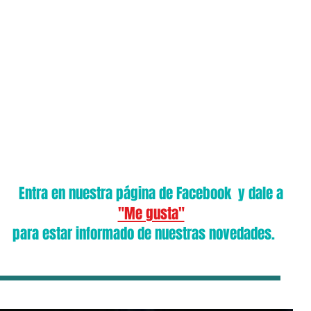
cio
El Centro
Equipo
Ps. JURÍDICA
Adicciones
Terapia antitaba
Entra en nuestra página de Facebook y dale a
"Me gusta"
para estar informado de nuestras novedades.