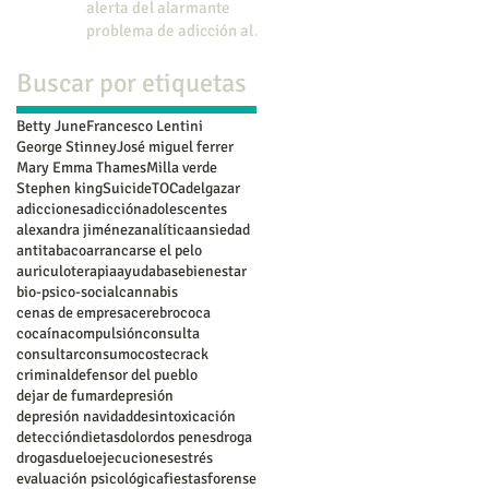
alerta del alarmante
problema de adicción al
juego en menores.
Buscar por etiquetas
Betty June
Francesco Lentini
George Stinney
José miguel ferrer
Mary Emma Thames
Milla verde
Stephen king
Suicide
TOC
adelgazar
adicciones
adicción
adolescentes
alexandra jiménez
analítica
ansiedad
antitabaco
arrancarse el pelo
auriculoterapia
ayuda
base
bienestar
bio-psico-social
cannabis
cenas de empresa
cerebro
coca
cocaína
compulsión
consulta
consultar
consumo
coste
crack
criminal
defensor del pueblo
dejar de fumar
depresión
depresión navidad
desintoxicación
detección
dietas
dolor
dos penes
droga
drogas
duelo
ejecuciones
estrés
evaluación psicológica
fiestas
forense