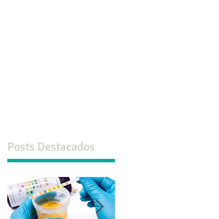
co
Formación
Ps. ONLINE
Más
Posts Destacados