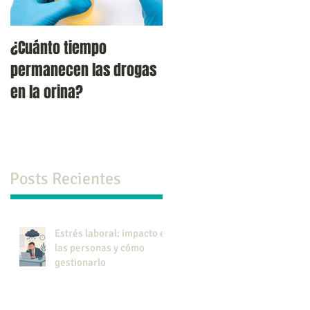
¿Cuánto tiempo
Verdades y falacias
permanecen las drogas
acerca del suicido.
en la orina?
Posts Recientes
Estrés laboral: impacto en
las personas y cómo
gestionarlo