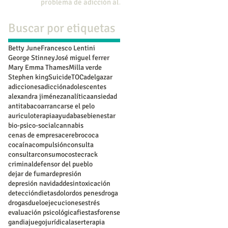
problema de adicción al
juego en menores.
Buscar por etiquetas
Betty June
Francesco Lentini
George Stinney
José miguel ferrer
Mary Emma Thames
Milla verde
Stephen king
Suicide
TOC
adelgazar
adicciones
adicción
adolescentes
alexandra jiménez
analítica
ansiedad
antitabaco
arrancarse el pelo
auriculoterapia
ayuda
base
bienestar
bio-psico-social
cannabis
cenas de empresa
cerebro
coca
cocaína
compulsión
consulta
consultar
consumo
coste
crack
criminal
defensor del pueblo
dejar de fumar
depresión
depresión navidad
desintoxicación
detección
dietas
dolor
dos penes
droga
drogas
duelo
ejecuciones
estrés
evaluación psicológica
fiestas
forense
gandia
juego
jurídica
laserterapia