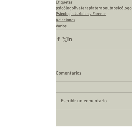
Etiquetas:
psicóleg
oliva
terapia
terapeuta
psicólogo
Psicología Jurídica y Forense
Adicciones
Varios
Comentarios
Escribir un comentario...