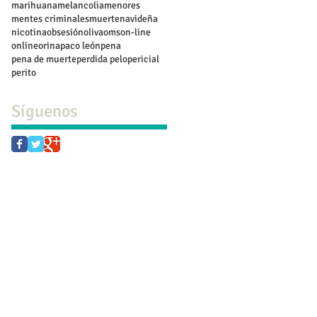
marihuana
melancolia
menores
mentes criminales
muerte
navideña
nicotina
obsesión
oliva
oms
on-line
online
orina
paco león
pena
pena de muerte
perdida pelo
pericial
perito
Síguenos