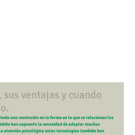
cio
El Centro
Equipo
Ps. JURÍDICA
Adicciones
Terapia antitaba
, sus ventajas y cuando
go.
oda una revolución en la forma en la que se relacionan los 
mbién han supuesto la necesidad de adaptar muchas 
e la atención psicológica estas tecnologías también han 