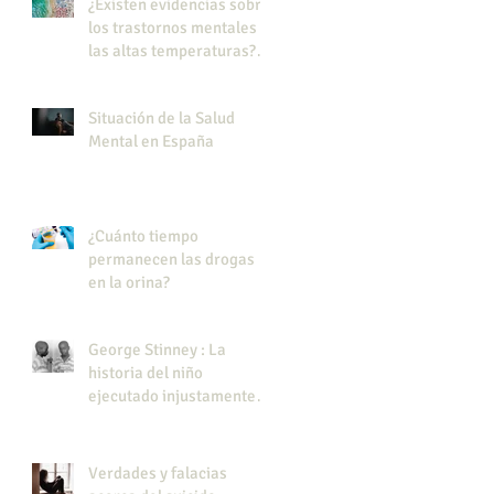
¿Existen evidencias sobre
los trastornos mentales y
las altas temperaturas?
Efecto del calor en los
trastornos mentales
Situación de la Salud
Mental en España
¿Cuánto tiempo
permanecen las drogas
en la orina?
George Stinney : La
historia del niño
ejecutado injustamente
en EE.UU.
Verdades y falacias