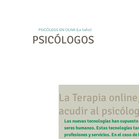
PSICÓLEGS EN OLIVA (La Safor)
PSICÓLOGOS
Ini
La Terapia online
acudir al psicólo
Las nuevas tecnologías han supuesto t
seres humanos. Estas tecnologías ta
profesiones y servicios. En el caso d