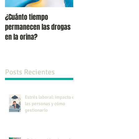
¿Cuánto tiempo
Verdades y falacias
permanecen las drogas
acerca del suicido.
en la orina?
Posts Recientes
Estrés laboral: impacto en
las personas y cómo
gestionarlo