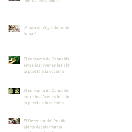
acerca del suicido.
¡Ahora sí, Voy a dejar de
fumar!
El consumo de Cannabis
entre los jóvenes les abre
la puerta a la cocaína
El consumo de Cannabis
entre los jóvenes les abre
la puerta a la cocaína
El Defensor del Pueblo
alerta del alarmante