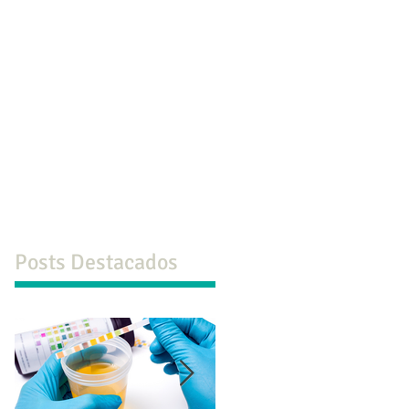
co
Formación
Ps. ONLINE
Más
Posts Destacados