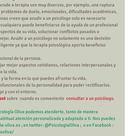
acude a terapia son muy diversos, por ejemplo, una ruptura 
, problemas de duelo, emocionales, dificultades académicas, 
nas creen que acudir a un psicólogo solo es necesario 
cualquiera puede beneficiarse de la ayuda de un profesional 
aspectos de su vida, solucionar conflictos pasados o 
jor. Acudir a un psicólogo no solamente es una decisión 
eligente ya que la terapia psicológica aporta beneficios 
cional de la persona.  
ar mejor aspectos cotidianos, relaciones interpersonales y 
 la vida.  
 la forma en la que puedes afrontar tu vida.  
sfuncionales de tu personalidad para poder rectificarlos.  
go y con el entorno. 
ost
 sobre  cuando es conveniente  
consultar a un psicólogo
.
cología Oliv
a podemos atenderte, tanto de manera 
abitual atención personalizada y adaptada a ti. Nos puedes 
a-oliva.es
 ; en twitter: 
@PsicologiaOliva 
;  o en Facebook : 
oliva/​