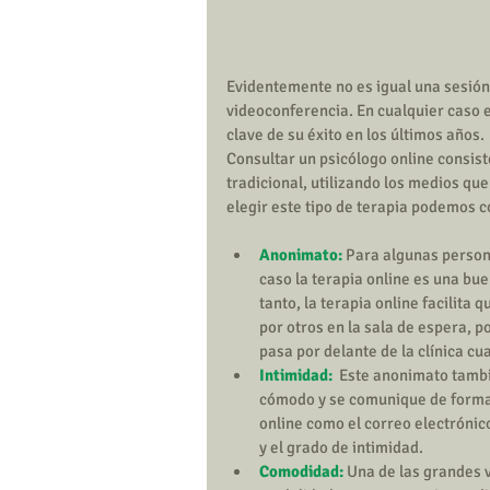
Evidentemente no es igual una sesión 
videoconferencia. En cualquier caso e
clave de su éxito en los últimos años.
Consultar un psicólogo online consiste
tradicional, utilizando los medios que
elegir este tipo de terapia podemos c
Anonimato:
 Para algunas persona
caso la terapia online es una bue
tanto, la terapia online facilita 
por otros en la sala de espera, p
pasa por delante de la clínica cu
Intimidad:
  Este anonimato tambi
cómodo y se comunique de forma
online como el correo electrónic
y el grado de intimidad.  
Comodidad:
 Una de las grandes 