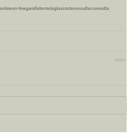
online
on-line
gandia
tecnologías
coste
consultar
consulta