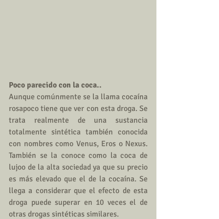
Poco parecido con la coca..
Aunque comúnmente se la llama cocaína 
rosapoco tiene que ver con esta droga. Se 
trata realmente de una sustancia 
totalmente sintética también conocida 
con nombres como Venus, Eros o Nexus. 
También se la conoce como la coca de 
lujoo de la alta sociedad ya que su precio 
es más elevado que el de la cocaína. Se 
llega a considerar que el efecto de esta 
droga puede superar en 10 veces el de 
otras drogas sintéticas similares.