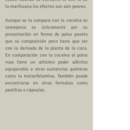
la marihuana los efectos son aún peores. 
Aunque se la compara con la cocaína su 
semejanza es únicamente por su 
presentación en forma de polvo puesto 
que su composición poco tiene que ver 
con la derivada de la planta de la coca.  
En comparación con la cocaína el polvo 
rosa tiene un altísimo poder adictivo 
equiparable a otras sustancias químicas 
como la metanfetamina. También puede 
encontrarse en otros formatos como 
pastillas o cápsulas.