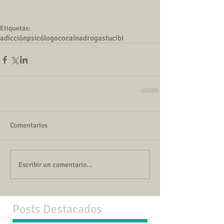
Etiquetas:
adicción
psicólogo
cocaína
drogas
tucibi
Comentarios
Escribir un comentario...
Posts Destacados