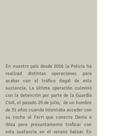
En nuestro país desde 2016 la Policía ha 
realizad distintas operaciones para 
acabar con el tráfico ilegal de esta 
sustancia. La última operación culminó 
con la detención por parte de la Guardia 
Civil, el pasado 29 de julio,  de un hombre 
de 31 años cuando intentaba acceder con 
su coche al Ferri que conecta Denia e 
Ibiza para presuntamente traficar con 
esta sustancia en el verano balear. En 