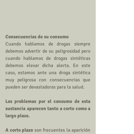
Consecuencias de su consumo
Cuando hablamos de drogas siempre 
debemos advertir de su peligrosidad pero 
cuando hablamos de drogas sintéticas 
debemos elevar dicha alerta. En este 
caso, estamos ante una droga sintética 
muy peligrosa con consecuencias que 
pueden ser devastadoras para la salud.
Los problemas por el consumo de esta 
sustancia aparecen tanto a corto como a 
largo plazo. 
A corto plazo
 son frecuentes la aparición 