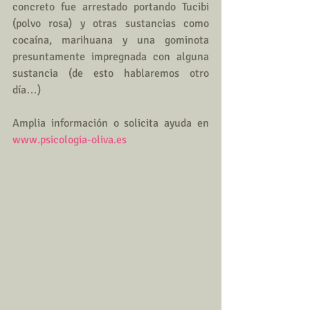
concreto fue arrestado portando Tucibi 
(polvo rosa) y otras sustancias como 
cocaína, marihuana y una gominota 
presuntamente impregnada con alguna 
sustancia (de esto hablaremos otro 
día…)
Amplia información o solicita ayuda en 
www.psicologia-oliva.es