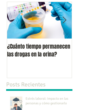
¿Cuánto tiempo permanecen
Verdades y falac
las drogas en la orina?
del suicido.
Posts Recientes
Estrés laboral: impacto en las
personas y cómo gestionarlo