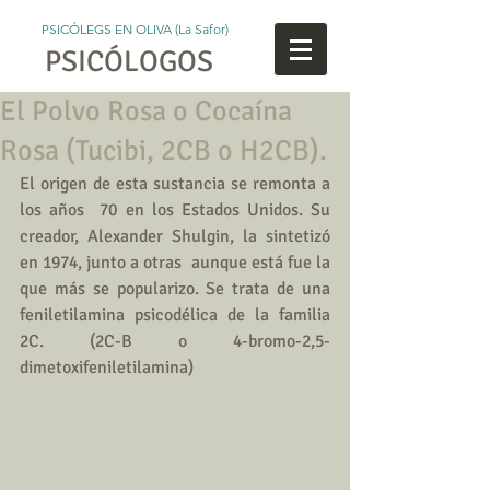
PSICÓLEGS EN OLIVA (La Safor)
PSICÓLOGOS
El Polvo Rosa o Cocaína
Rosa (Tucibi, 2CB o H2CB).
El origen de esta sustancia se remonta a 
los años  70 en los Estados Unidos. Su 
creador, Alexander Shulgin, la sintetizó 
en 1974, junto a otras  aunque está fue la 
que más se popularizo. Se trata de una 
feniletilamina psicodélica de la familia 
2C. (2C-B o 4-bromo-2,5-
dimetoxifeniletilamina)