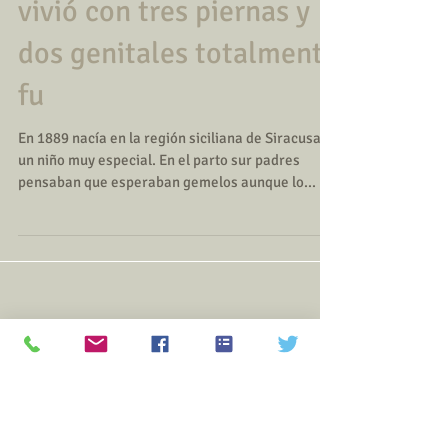
Lentini, el hombre que
vivió con tres piernas y
dos genitales totalmente
fu
En 1889 nacía en la región siciliana de Siracusa
un niño muy especial. En el parto sur padres
pensaban que esperaban gemelos aunque lo...