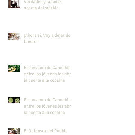
Verdades y falacias
acerca del suicido.
¡Ahora sí, Voy a dejar de
fumar!
El consumo de Cannabis
entre los jóvenes les abre
la puerta a la cocaína
El consumo de Cannabis
entre los jóvenes les abre
la puerta a la cocaína
El Defensor del Pueblo