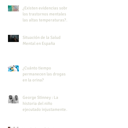
¿Existen evidencias sobre
los trastornos mentales y
las altas temperaturas?
Efecto del calor en los
trastornos mentales
Situación de la Salud
Mental en España
¿Cuánto tiempo
permanecen las drogas
en la orina?
George Stinney : La
historia del niño
ejecutado injustamente
en EE.UU.