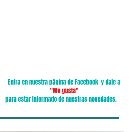
cio
El Centro
Equipo
Ps. JURÍDICA
Adicciones
Terapia antitaba
Entra en nuestra página de Facebook y dale a
"Me gusta"
para estar informado de nuestras novedades.