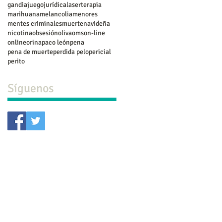
gandia
juego
jurídica
laserterapia
marihuana
melancolia
menores
mentes criminales
muerte
navideña
nicotina
obsesión
oliva
oms
on-line
online
orina
paco león
pena
pena de muerte
perdida pelo
pericial
perito
Síguenos