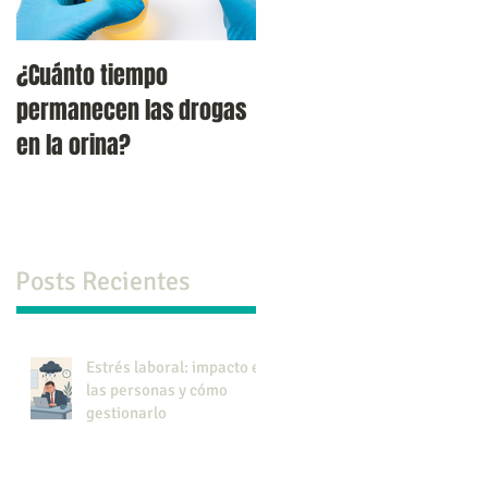
¿Cuánto tiempo
Verdades y falacias
permanecen las drogas
acerca del suicido.
en la orina?
Posts Recientes
Estrés laboral: impacto en
las personas y cómo
gestionarlo