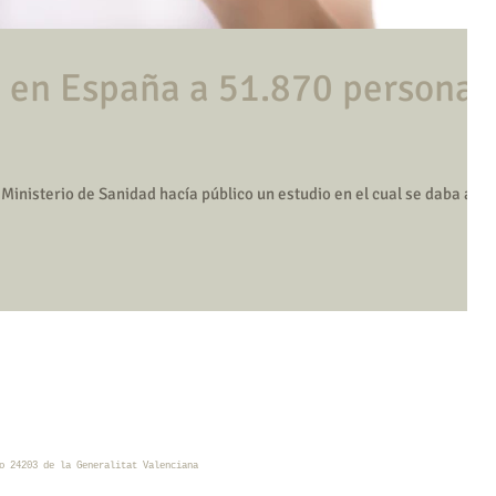
 en España a 51.870 personas
a
o 24203 de la Generalitat Valenciana