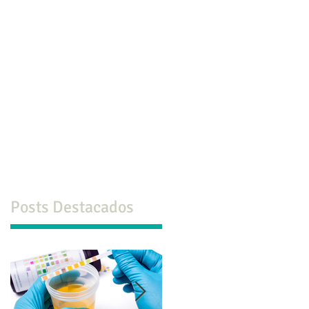
co
Formación
Ps. ONLINE
Más
Posts Destacados