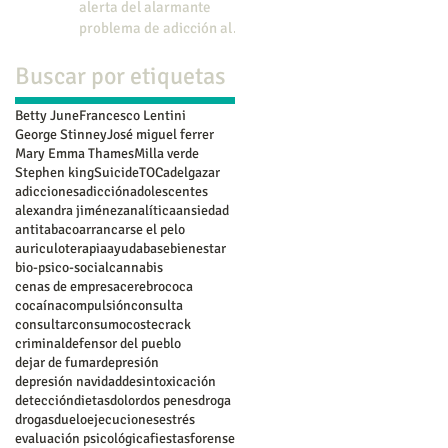
alerta del alarmante
problema de adicción al
juego en menores.
Buscar por etiquetas
Betty June
Francesco Lentini
George Stinney
José miguel ferrer
Mary Emma Thames
Milla verde
Stephen king
Suicide
TOC
adelgazar
adicciones
adicción
adolescentes
alexandra jiménez
analítica
ansiedad
antitabaco
arrancarse el pelo
auriculoterapia
ayuda
base
bienestar
bio-psico-social
cannabis
cenas de empresa
cerebro
coca
cocaína
compulsión
consulta
consultar
consumo
coste
crack
criminal
defensor del pueblo
dejar de fumar
depresión
depresión navidad
desintoxicación
detección
dietas
dolor
dos penes
droga
drogas
duelo
ejecuciones
estrés
evaluación psicológica
fiestas
forense