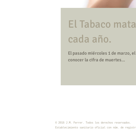
El Tabaco mata
cada año.
El pasado miércoles 1 de marzo, el Ministerio de Sanidad hacía público un estudio en el cual se daba 
conocer la cifra de muertes...
​© 2016 J.M. Ferrer. Todos los derechos reservados.
Establecimiento sanitario oficial con núm. de registr