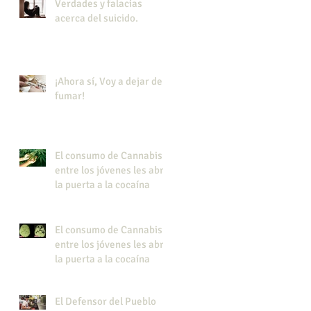
Verdades y falacias
acerca del suicido.
¡Ahora sí, Voy a dejar de
fumar!
El consumo de Cannabis
entre los jóvenes les abre
la puerta a la cocaína
El consumo de Cannabis
entre los jóvenes les abre
la puerta a la cocaína
El Defensor del Pueblo