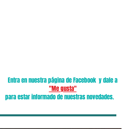
cio
El Centro
Equipo
Ps. JURÍDICA
Adicciones
Terapia antitaba
Entra en nuestra página de Facebook y dale a
"Me gusta"
para estar informado de nuestras novedades.