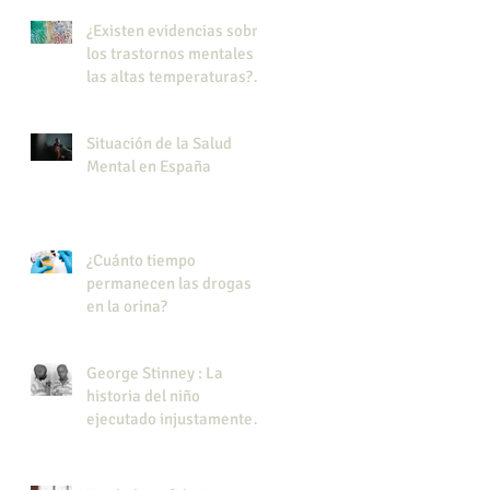
¿Existen evidencias sobre
los trastornos mentales y
las altas temperaturas?
Efecto del calor en los
trastornos mentales
Situación de la Salud
Mental en España
¿Cuánto tiempo
permanecen las drogas
en la orina?
George Stinney : La
historia del niño
ejecutado injustamente
en EE.UU.