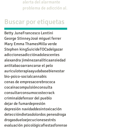
alerta del alarmante
problema de adicción al
juego en menores.
Buscar por etiquetas
Betty June
Francesco Lentini
George Stinney
José miguel ferrer
Mary Emma Thames
Milla verde
Stephen king
Suicide
TOC
adelgazar
adicciones
adicción
adolescentes
alexandra jiménez
analítica
ansiedad
antitabaco
arrancarse el pelo
auriculoterapia
ayuda
base
bienestar
bio-psico-social
cannabis
cenas de empresa
cerebro
coca
cocaína
compulsión
consulta
consultar
consumo
coste
crack
criminal
defensor del pueblo
dejar de fumar
depresión
depresión navidad
desintoxicación
detección
dietas
dolor
dos penes
droga
drogas
duelo
ejecuciones
estrés
evaluación psicológica
fiestas
forense