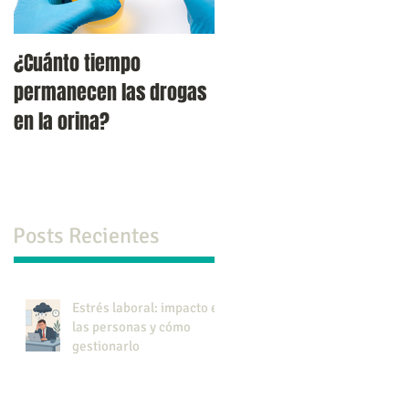
¿Cuánto tiempo
Verdades y falacias
permanecen las drogas
acerca del suicido.
en la orina?
Posts Recientes
Estrés laboral: impacto en
las personas y cómo
gestionarlo