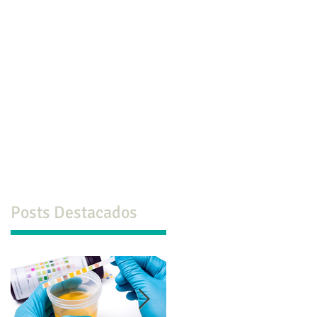
co
Formación
Ps. ONLINE
Más
Posts Destacados